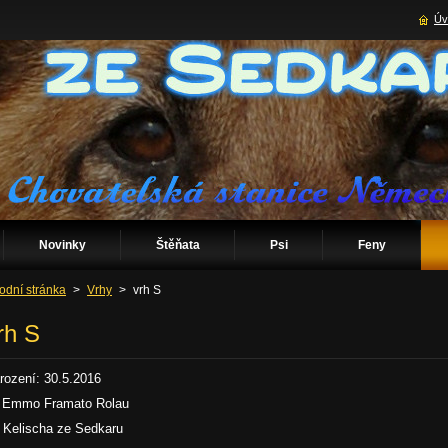
Úv
Novinky
Štěňata
Psi
Feny
odní stránka
>
Vrhy
>
vrh S
rh S
rození: 30.5.2016
 Emmo Framato Rolau
 Kelischa ze Sedkaru