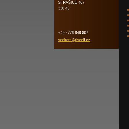
STRAŠICE 407
338 45
+420 776 646 807
sedkars@
tiscali.
cz