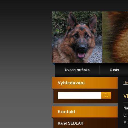
Úvodní stránka
O nás
Vyhledávání
Úv
v
Na
Kontakt
O.
M.
Karel SEDLÁK