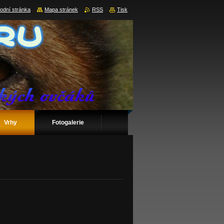
odní stránka
Mapa stránek
RSS
Tisk
Vrhy
Fotogalerie