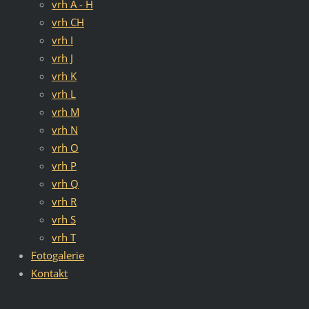
vrh A - H
vrh CH
vrh I
vrh J
vrh K
vrh L
vrh M
vrh N
vrh O
vrh P
vrh Q
vrh R
vrh S
vrh T
Fotogalerie
Kontakt