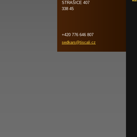
STRAŠICE 407
338 45
+420 776 646 807
sedkars@
tiscali.
cz