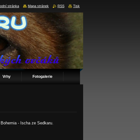
odní stránka
Mapa stránek
RSS
Tisk
Vrhy
Fotogalerie
ru Bohemia - Ischa ze Sedkaru.