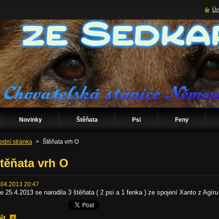
Úv
Novinky
Štěňata
Psi
Feny
odní stránka
>
Štěňata vrh O
těňata vrh O
.04.2013 20:47
e 25.4.2013 se narodila 3 štěňata ( 2 psi a 1 fenka ) ze spojení Xanto z Agí
ět