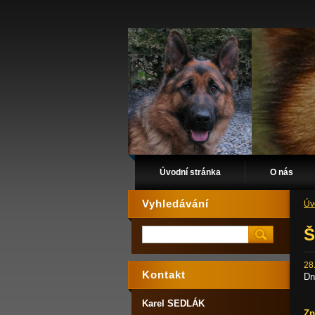
Úvodní stránka
O nás
Vyhledávání
Úv
Š
28
Kontakt
Dn
Karel SEDLÁK
Zp